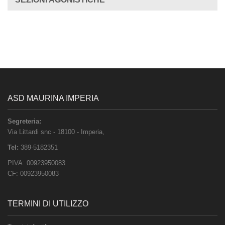
ASD MAURINA IMPERIA
Segreteria:
Via Littardi snc
-
18100
-
Imperia
,
Tel:
389-5182351
PIVA:
00923950083
CF:
00923950083
TERMINI DI UTILIZZO