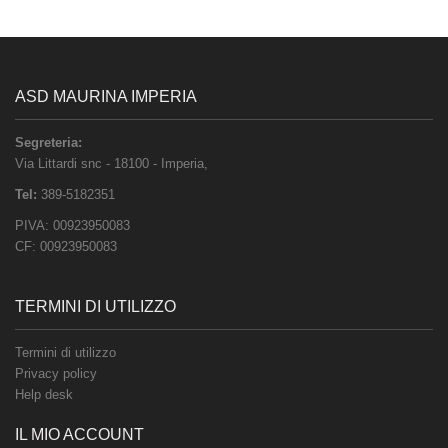
ASD MAURINA IMPERIA
Segreteria:
Via Littardi snc
-
18100
-
Imperia
,
Tel:
389-5182351
PIVA:
00923950083
CF:
00923950083
TERMINI DI UTILIZZO
Termini di utilizzo
Privacy policy
Help desk
IL MIO ACCOUNT