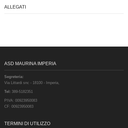
ALLEGATI
ASD MAURINA IMPERIA
Segreteria:
Via Littardi snc
-
18100
-
Imperia
,
Tel:
389-5182351
PIVA:
00923950083
CF:
00923950083
TERMINI DI UTILIZZO